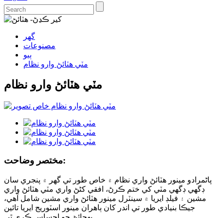
گهر
مصنوعات
ٻيو
مٽي هٽائڻ وارو نظام
مٽي هٽائڻ وارو نظام
مختصر وضاحت:
پاڻمرادو مينور هٽائڻ واري نظام ۾ خاص طور تي گھر ۾ پنجري سان
ڊگھي ڊگھي مٽي کي ختم ڪرڻ، افقي کڻڻ واري مٽي هٽائڻ واري
مشين ۽ فيلڊ ايريا ۾ سينٽرل مينور هٽائڻ واري مشين شامل آهي،
جيڪا بنيادي طور تي اندر کان ٻاهران مينور اسٽوريج ايريا تائين
پهچائڻ جو احساس ڪري ٿي.