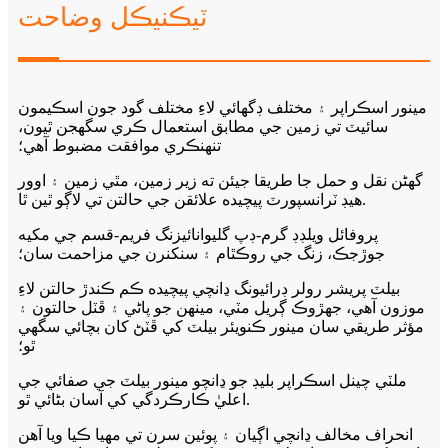
ٽيڪنيڪل وضاحت
مينور اسڪراپر ۽ مختلف ڊگھائي لاءِ مختلف گود جون اسڪيمون
سائيٽ تي زمين جي مطابق استعمال ڪري سگهجن ٿيون،
تنهنڪري موافقت مضبوط آهي؛
گھڻن نقل و حمل جا طريقا جيئن ته زير زمين، مٿي زمين ۽ اوور
هيڊ ٽرانسپورٽ پيچيده علائقن جي حالتن تي لاڳو ٿين ٿا.
پروفائل ويلڊڊ گرم-ڊپ گليوانائيزنگ فريم-قسم جي مکيه
جوڙجڪ، زنگ جي روڪٿام ۽ سنکنرن جي مزاحمت سان؛
بيلٽ پريشر رولر ڊرائيونگ ڍانچي پيچيده ڪم ڪندڙ حالتن لاءِ
موزون آهي، جهڙوڪ ڳريل مٽي، مينهن جو پاڻي ۽ ڦٽل حالتون ۽
مؤثر طريقي سان مينور ڪنويئر بيلٽ کي ڦٽڻ کان بچائي سگهي
ٿو؛
ملٽي چينل اسڪراپر بليڊ جو ڍانچو مينور بيلٽ جي صفائي جي
اعليٰ ڪارڪردگي کي آسان بڻائي ٿو.
انحراف مخالف ڍانچي اڳيان ۽ پوئين سرن تي مهيا ڪيا ويا آهن