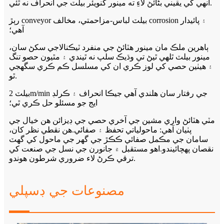
انهي کي يقيني بڻائڻ لاءِ ته مينور کنويئر بيلٽ جي انحراف نه ٿئي.
رٻڙ conveyor بيلٽ لباس-مزاحمتي، مخالف corrosion ۽ پائيدار
آهي؛
ٻاهرين ملڪ مان مينور هٽائڻ جي منفرد ٽيڪنالاجي سکڻ سان،
مينور بيلٽ ٿلهي ٿيڻ تي وڌيڪ سلپ نه ٿيندي ۽ مٿيون حصو تنگ
۽ هيٺين حصي کي لوز ڪري ان کي مسلسل ڪم ڪري سگهجي
ٿو.
بيلٽ 2m/min جي رفتار سان هلندي آهي جيڪا انحراف ۽ ڪرلڊ
ايج جو مسئلو حل ڪري ٿي؛
مٽي هٽائڻ واري مشين جي آخري حصي جي ڊيزائن هن خيال جي
پٺيان آهي: ماحولياتي تحفظ ۽ صفائي.هن نقطي نظر کان،
سامان جي مڪمل صفائي ڪڪڙ جي گهر جي ماحول کي گهٽ
نقصان پهچائيندو.اهو مستقبل ۾ جانورن جي نسل جي صنعت کي
ترقي ڪرڻ لاء ضروري شرطون هوندو.
مصنوعات جي ڊسپلي