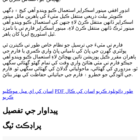
انڊور افقي مينور اسڪراپر استعمال ڪيو ويندو آهي کيج ۾ ڊگھي
ڪنويئر بيلٽ ذريعي منتقل ڪيل مٽيءَ کي ٻاھرين مائل مينور
اسڪراپر ڏانھن منتقل ڪرڻ لاءِ جنھن کي استعمال ڪيو ويندو آھي
مينور ٽرڪ ڏانھن منتقل ڪرڻ لاءِ، مينور اسڪراپر فارم تي يا نامزد
ٿيل اسٽوريج ايريا کان ٻاهر.
فارم تي مٽيءَ جي ترسيل جو نظام خاص طور تي ڪيترن ئي
پولٽري گهرن جي ڀاڻ کي نامياتي ڀاڻ واري ڪمري يا فارم جي
ٻاهران مقرر ڪيل پوزيشن تائين پهچائڻ لاءِ استعمال ڪيو ويندو آهي
جيڪو فارم تي مٽي هٽائڻ واري وقت کي تمام گهڻو گهٽائي سگهي
ٿو، مزدوري کي گهٽائي، ماحولياتي گدلاڻ کي گهٽائي سگهي ٿو. فارم
جي آلودگي جو خطرو ۽ فارم جي حياتياتي حفاظت کي بهتر بنائڻ.
PDF طور ڊائونلوڊ ڪريو
اسان کي ڪال
اسان کي اي ميل موڪليو
ڪريو
پيداوار جي تفصيل
پراڊڪٽ ٽيگ