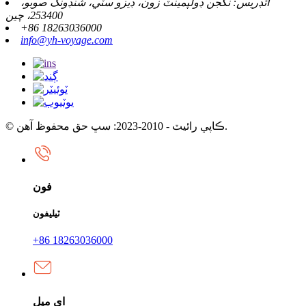
ائڊريس: نگجن ڊولپمينٽ زون، ڊيزو سٽي، شنڊونگ صوبو،
253400، چين
+86 18263036000
info@yh-voyage.com
© ڪاپي رائيٽ - 2010-2023: سڀ حق محفوظ آهن.
فون
ٽيليفون
+86 18263036000
اي ميل