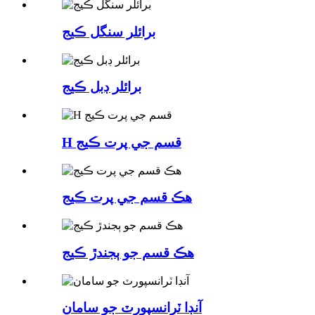
برائلر سنگل ڪيج
برائلر ڊبل ڪيج
H قسم جي پرت ڪيج
هڪ قسم جي پرت ڪيج
هڪ قسم جو ٻجندڙ ڪيج
آنڊا ٽرانسپورٽ جو سامان