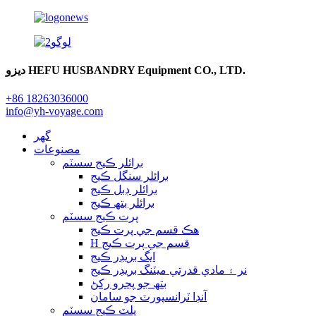
ديزو HEFU HUSBANDRY Equipment CO., LTD.
+86 18263036000
info@yh-voyage.com
گهر
مصنوعات
برائلر ڪيج سسٽم
برائلر سنگل ڪيج
برائلر ڊبل ڪيج
برائلر بتھ ڪيج
پرت ڪيج سسٽم
هڪ قسم جي پرت ڪيج
H قسم جي پرت ڪيج
ايگ بريڊر ڪيج
نر ۽ مادي قدرتي ميٽنگ بريڊر ڪيج
بتھ جو پڃرو رکڻ
آنڊا ٽرانسپورٽ جو سامان
پلٽ ڪيج سسٽم