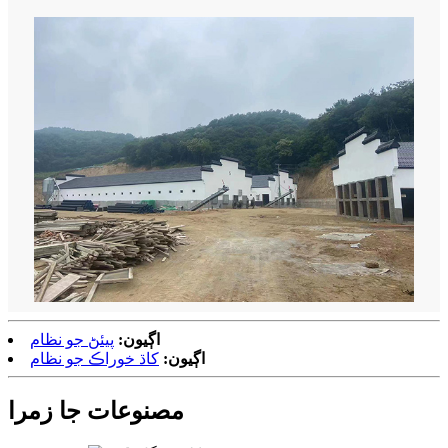
اڳيون:
پيئڻ جو نظام
اڳيون:
کاڌ خوراڪ جو نظام
مصنوعات جا زمرا