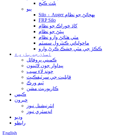
پلٽ ڪيج
ٻيو
Silo ۽ Auger پهچائڻ جو نظام
FRP Silo
کاڌ خوراڪ جو نظام
پيئڻ جو نظام
مٽي هٽائڻ وارو نظام
ماحولياتي ڪنٽرول سسٽم
ڪڪڙ جي مٽي خشڪ ڪرڻ وارو
اسان جي باري ۾
ڪمپني پروفائل
پيداوار جون لائينون
چونڊ لاء سبب
قابليت جي سرٽيفڪيٽ
ٽيم ورڪ
ڪارپوريٽ مشن
ڪيس
خبرون
انٽرنيشنل نيوز
انڊسٽري نيوز
وڊيو
رابطو
English