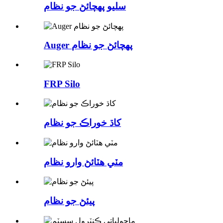
سليو پهچائڻ جو نظام
Auger پهچائڻ جو نظام
FRP Silo
کاڌ خوراڪ جو نظام
مٽي هٽائڻ وارو نظام
پيئڻ جو نظام