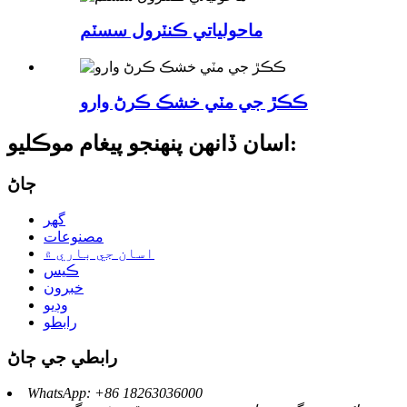
ماحولياتي ڪنٽرول سسٽم
ڪڪڙ جي مٽي خشڪ ڪرڻ وارو
اسان ڏانهن پنهنجو پيغام موڪليو:
ڄاڻ
گهر
مصنوعات
اسان جي باري ۾
ڪيس
خبرون
وڊيو
رابطو
رابطي جي ڄاڻ
WhatsApp: +86 18263036000