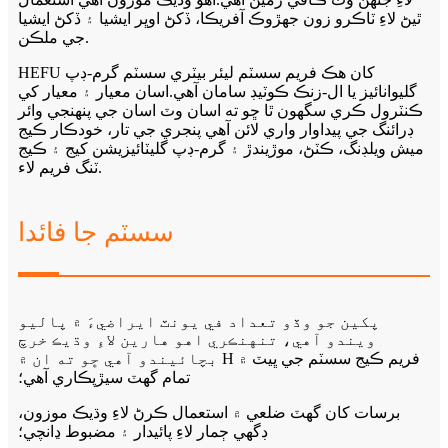
ٿيڻ لاءِ ٽاڪرو زون جهڙوڪ آفريڪا، ڏکڻ اوڀر ايشيا ۽ ڏکڻ ايشيا
جي ملڪن.
HEFU کان هڪ فريم سسٽم ليئر بيٽري سسٽم گرم-ڊپ
گليوانائيز يا ال-زنڪ ڪوٽيڊ سامان آهي.اسان معيار ۽ معيار کي
ڪنٽرول ڪري سگهون ٿا ڇو ته اسان وٽ اسان جي پنهنجي وائر
ڊرائنگ جي پيداوار واري لائن آهي پنجري جي تار، خودڪار ڪيج
ميش ويلڊنگ، ڪٽڻ، موڙيندڙ ۽ گرم-ڊپ گليٽائيزيشن کيج ۽ ڪيج
ٽنگ فريم لاء.
سسٽم جا فائدا
پکين جو وڏو تعداد في يونٽ ايراضيءَ ۾ پاليو
ويندو آهي، تنهنڪري اهو هارين لاءِ وڌيڪ خرچ
بچائيندو آهي ڇو ته ان ۾ H فريم ڪيج سسٽم جي ڀيٽ ۾
تمام گهٽ سيڙپڪاري آهي؛
برسات کان گھٽ ضلعي ۾ استعمال ڪرڻ لاءِ وڌيڪ موزون،
ڊگھي ڄمار لاءِ پائيدار ۽ مضبوط ڍانچي؛