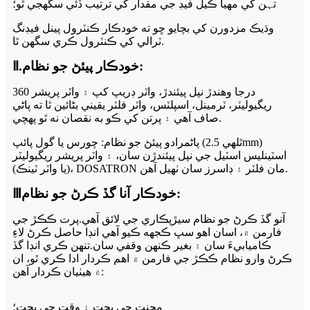
تہن کي مهيا ڪيل فيڊ جي مقدار کي ترتيب ڏئي سگھجي ٿو؛
وڌيڪ مزدورن کي بچايو ڇو ته خودڪار ڪنٽرول پينل فيڊنگ
ٽرالي کي ڪنٽرول ڪري سگھن ٿا.
Ⅱ.خودڪار پيئڻ جو نظام:
360 درجا وهندڙ نپل پيئندڙ، واٽر ڊريپ کپ ۽ واٽر پريشر
ريگيوليٽر، ٽرمينل، اسپلٽس، واٽر فلٽر يقيني بڻائين ٿا ته پاڻي
صاف آهي ۽ پرتن کي ڪو به نقصان نه ٿو پهچي.
پاڻمرادو پيئڻ جو نظام: چورس يا گول پائپ (ٿلهي 2.5mm)
اسٽينلیس اسٽيل جي نپل پيئندڙن سان، ۽ واٽر پريشر ريگيوليٽر
(يا واٽر ٽينڪ)، DOSATRON مان فلٽر ۽ ڊاسرز سان ٺهيل آهن.
Ⅲخودڪار آنا گڏ ڪرڻ جو نظام:
آنو گڏ ڪرڻ جو نظام سيڙپڪاري جي لائق آهي.پرت ڪڪڙ جي
فارمن ۾، اسان اهو سڀ ڪجهه ڪيو آهي انڊا حاصل ڪرڻ لاءِ
ڪاميابيءَ سان ۽ بغير ڪنهن وقفي سان.تنهن ڪري انڊا گڏ
ڪرڻ وارو نظام ڪڪڙ جي فارمن ۾ اهم ڪردار ادا ڪري ٿو، ان
۾ هيٺيان ڪردار آهن:
محنت جي بچت ۽ وقت جي بچت؛