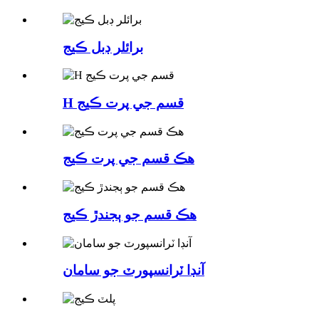
برائلر ڊبل ڪيج
H قسم جي پرت ڪيج
هڪ قسم جي پرت ڪيج
هڪ قسم جو ٻجندڙ ڪيج
آنڊا ٽرانسپورٽ جو سامان