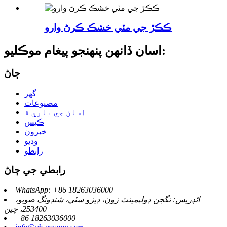
ڪڪڙ جي مٽي خشڪ ڪرڻ وارو
اسان ڏانهن پنهنجو پيغام موڪليو:
ڄاڻ
گهر
مصنوعات
اسان جي باري ۾
ڪيس
خبرون
وڊيو
رابطو
رابطي جي ڄاڻ
WhatsApp: +86 18263036000
ائڊريس: نگجن ڊولپمينٽ زون، ڊيزو سٽي، شنڊونگ صوبو،
253400، چين
+86 18263036000