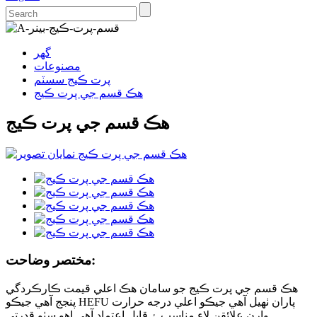
گهر
مصنوعات
پرت ڪيج سسٽم
هڪ قسم جي پرت ڪيج
هڪ قسم جي پرت ڪيج
مختصر وضاحت:
هڪ قسم جي پرت ڪيج جو سامان هڪ اعلي قيمت ڪارڪردگي
پنجج آهي جيڪو HEFU پاران ٺهيل آهي جيڪو اعلي درجه حرارت
وارن علائقن لاء مناسب ۽ قابل اعتماد آهي.اهو سٺو قدرتي