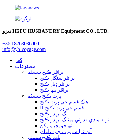
ديزو HEFU HUSBANDRY Equipment CO., LTD.
+86 18263036000
info@yh-voyage.com
گهر
مصنوعات
برائلر ڪيج سسٽم
برائلر سنگل ڪيج
برائلر ڊبل ڪيج
برائلر بتھ ڪيج
پرت ڪيج سسٽم
هڪ قسم جي پرت ڪيج
H قسم جي پرت ڪيج
ايگ بريڊر ڪيج
نر ۽ مادي قدرتي ميٽنگ بريڊر ڪيج
بتھ جو پڃرو رکڻ
آنڊا ٽرانسپورٽ جو سامان
پلٽ ڪيج سسٽم