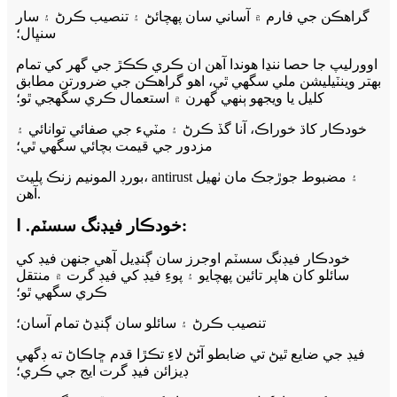
گراهڪن جي فارم ۾ آساني سان پهچائڻ ۽ تنصيب ڪرڻ ۽ سار
سنڀال؛
اوورليپ جا حصا ننڍا هوندا آهن ان ڪري ڪڪڙ جي گهر کي تمام
بهتر وينٽيليشن ملي سگهي ٿي، اهو گراهڪن جي ضرورتن مطابق
کليل يا ويجهو ٻنهي گهرن ۾ استعمال ڪري سگهجي ٿو؛
خودڪار کاڌ خوراڪ، آنا گڏ ڪرڻ ۽ مٽيء جي صفائي توانائي ۽
مزدور جي قيمت بچائي سگھي ٿي؛
بورڊ المونيم زنڪ پليٽ، antirust ۽ مضبوط جوڙجڪ مان ٺهيل
آهن.
Ⅰ .خودڪار فيڊنگ سسٽم:
خودڪار فيڊنگ سسٽم اوجرز سان ڳنڍيل آهي جنهن فيڊ کي
سائلو کان هاپر تائين پهچايو ۽ پوءِ فيڊ کي فيڊ گرت ۾ منتقل
ڪري سگهي ٿو؛
تنصيب ڪرڻ ۽ سائلو سان ڳنڍڻ تمام آسان؛
فيڊ جي ضايع ٿيڻ تي ضابطو آڻڻ لاءِ تڪڙا قدم ڇاڪاڻ ته ڊگھي
ڊيزائن فيڊ گرت ايج جي ڪري؛