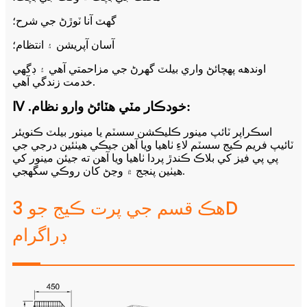
گھٽ آنا ٽوڙڻ جي شرح؛
آسان آپريشن ۽ انتظام؛
اوندهه پهچائڻ واري بيلٽ گھرڻ جي مزاحمتي آهي ۽ ڊگهي
خدمت زندگي آهي.
Ⅳ .خودڪار مٽي هٽائڻ وارو نظام:
اسڪراپر ٽائپ مينور ڪليڪشن سسٽم يا مينور بيلٽ ڪنويئر
ٽائيپ فريم ڪيج سسٽم لاءِ ٺاهيا ويا آهن جيڪي هيٺئين درجي جي
پي پي فيز کي بلاڪ ڪندڙ پردا ٺاهيا ويا آهن ته جيئن مينور کي
هيٺين پنجج ۾ وڃڻ کان روڪي سگهجي.
هڪ قسم جي پرت ڪيج جو 3D
ڊراگرام