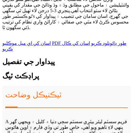
وائنٽيليشن ۽ ماحول جي مطابق وڌ ۾ وڌ وڌائڻ جي مقدار کي يقيني
بڻائڻ لاء سٺو انتخاب آهي.پنجري 3-5 درجن لاء ٺهيل ٿي سگهي
s جي گهرج، اسان سامان جي تنصيب ۽ پيداوار کي
'
ٿو.ڪسٽمر طور
محسوس ڪرڻ لاء مٽي جي صفائي ۽ کارائڻ واري نظام کي ترتيب
ڏئي سگھون ٿا.
PDF طور ڊائونلوڊ ڪريو
اسان کي ڪال
اسان کي اي ميل موڪليو
ڪريو
پيداوار جي تفصيل
پراڊڪٽ ٽيگ
ٽيڪنيڪل وضاحت
A فريم سسٽم ليئر بيٽري سسٽم سڄي دنيا ۾ کليل ۽ ويجهي گهر
ٻنهي لاءِ ٺاهيو ويو آهي، خاص طور تي وڏي فارم ۾ اوپن هائوس
لاءِ جنهن وٽ ڪافي زمين آهي.اهو وڌيڪ موزون آهي استعمال