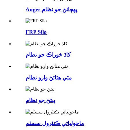
Auger پهچائڻ جو نظام
FRP Silo
کاڌ خوراڪ جو نظام
مٽي هٽائڻ وارو نظام
پيئڻ جو نظام
ماحولياتي ڪنٽرول سسٽم