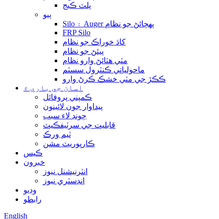
پلٽ ڪيج
ٻيو
Silo ۽ Auger پهچائڻ جو نظام
FRP Silo
کاڌ خوراڪ جو نظام
پيئڻ جو نظام
مٽي هٽائڻ وارو نظام
ماحولياتي ڪنٽرول سسٽم
ڪڪڙ جي مٽي خشڪ ڪرڻ وارو
اسان جي باري ۾
ڪمپني پروفائل
پيداوار جون لائينون
چونڊ لاء سبب
قابليت جي سرٽيفڪيٽ
ٽيم ورڪ
ڪارپوريٽ مشن
ڪيس
خبرون
انٽرنيشنل نيوز
انڊسٽري نيوز
وڊيو
رابطو
English