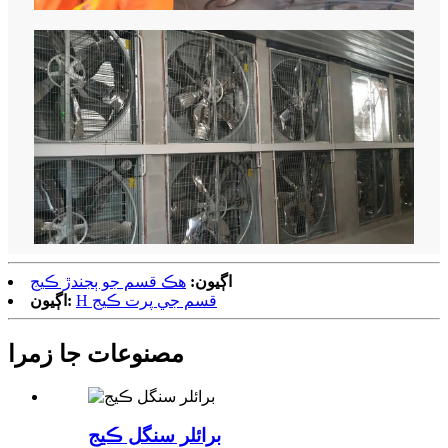
اڳيون:
هڪ قسم جو ٻجندڙ ڪيج
H قسم جي پرت ڪيج
اڳيون:
مصنوعات جا زمرا
برائلر سنگل ڪيج