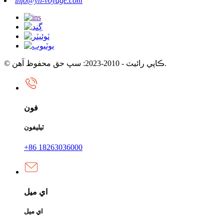
info@yh-voyage.com
© ڪاپي رائيٽ - 2010-2023: سڀ حق محفوظ آهن.
فون
ٽيليفون
+86 18263036000
اي ميل
اي ميل