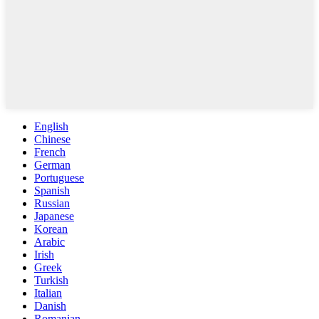
English
Chinese
French
German
Portuguese
Spanish
Russian
Japanese
Korean
Arabic
Irish
Greek
Turkish
Italian
Danish
Romanian