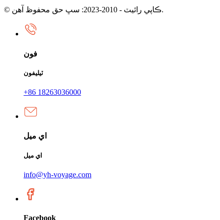
© ڪاپي رائيٽ - 2010-2023: سڀ حق محفوظ آهن.
فون
ٽيليفون
+86 18263036000
اي ميل
اي ميل
info@yh-voyage.com
Facebook