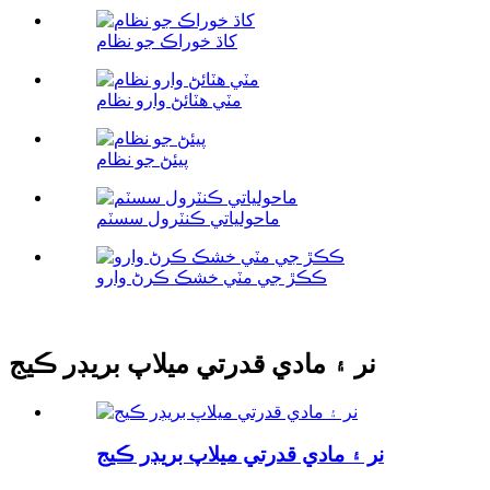
کاڌ خوراڪ جو نظام
مٽي هٽائڻ وارو نظام
پيئڻ جو نظام
ماحولياتي ڪنٽرول سسٽم
ڪڪڙ جي مٽي خشڪ ڪرڻ وارو
نر ۽ مادي قدرتي ميلاپ بريڊر ڪيج
نر ۽ مادي قدرتي ميلاپ بريڊر ڪيج