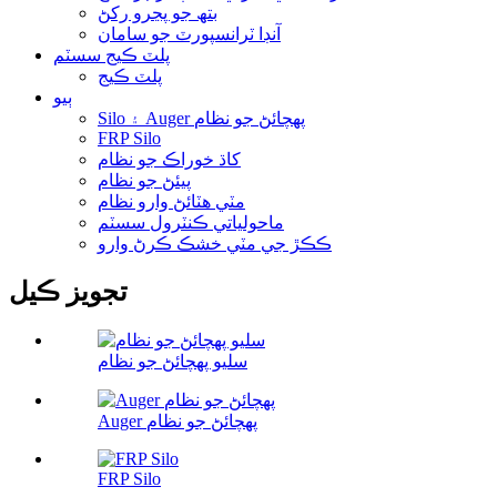
بتھ جو پڃرو رکڻ
آنڊا ٽرانسپورٽ جو سامان
پلٽ ڪيج سسٽم
پلٽ ڪيج
ٻيو
Silo ۽ Auger پهچائڻ جو نظام
FRP Silo
کاڌ خوراڪ جو نظام
پيئڻ جو نظام
مٽي هٽائڻ وارو نظام
ماحولياتي ڪنٽرول سسٽم
ڪڪڙ جي مٽي خشڪ ڪرڻ وارو
تجويز ڪيل
سليو پهچائڻ جو نظام
Auger پهچائڻ جو نظام
FRP Silo