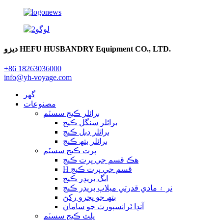
ديزو HEFU HUSBANDRY Equipment CO., LTD.
+86 18263036000
info@yh-voyage.com
گهر
مصنوعات
برائلر ڪيج سسٽم
برائلر سنگل ڪيج
برائلر ڊبل ڪيج
برائلر بتھ ڪيج
پرت ڪيج سسٽم
هڪ قسم جي پرت ڪيج
H قسم جي پرت ڪيج
ايگ بريڊر ڪيج
نر ۽ مادي قدرتي ميلاپ بريڊر ڪيج
بتھ جو پڃرو رکڻ
آنڊا ٽرانسپورٽ جو سامان
پلٽ ڪيج سسٽم