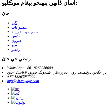
اسان ڏانهن پنهنجو پيغام موڪليو:
ڄاڻ
گهر
مصنوعات
اسان جي باري ۾
ڪيس
خبرون
وڊيو
رابطو
رابطي جي ڄاڻ
WhatsApp: +86 18263036000
: نگجن ڊولپمينٽ زون، ڊيزو سٽي، شنڊونگ صوبو، 253400، چين
+86 18263036000
info@yh-voyage.com