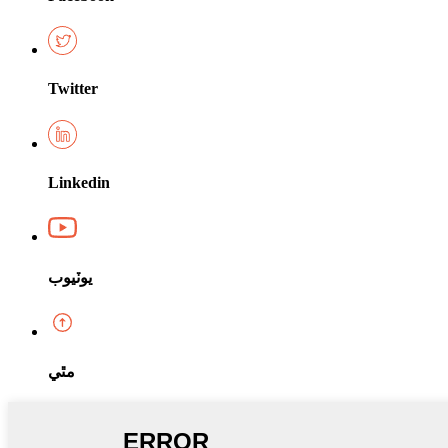
Twitter
Linkedin
يوٽيوب
مٿي