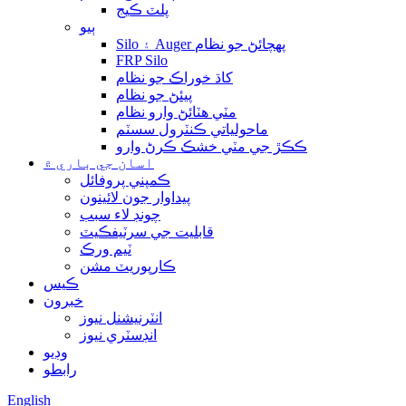
پلٽ ڪيج
ٻيو
Silo ۽ Auger پهچائڻ جو نظام
FRP Silo
کاڌ خوراڪ جو نظام
پيئڻ جو نظام
مٽي هٽائڻ وارو نظام
ماحولياتي ڪنٽرول سسٽم
ڪڪڙ جي مٽي خشڪ ڪرڻ وارو
اسان جي باري ۾
ڪمپني پروفائل
پيداوار جون لائينون
چونڊ لاء سبب
قابليت جي سرٽيفڪيٽ
ٽيم ورڪ
ڪارپوريٽ مشن
ڪيس
خبرون
انٽرنيشنل نيوز
انڊسٽري نيوز
وڊيو
رابطو
English